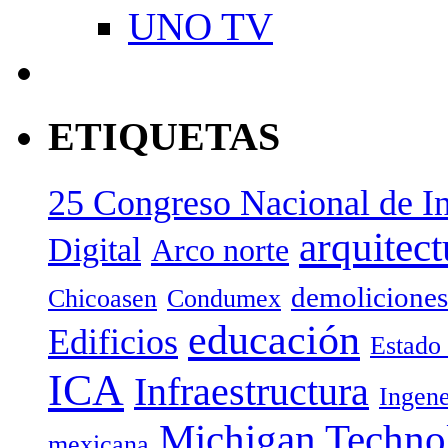
UNO TV
ETIQUETAS
25 Congreso Nacional de In
arquitect
Digital
Arco norte
demoliciones
Chicoasen
Condumex
educación
Edificios
Estado
ICA
Infraestructura
Ingene
Michigan Technol
mexicana