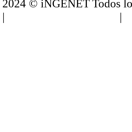
2024 © iNGENET Todos los
|
Anúnciate con nosotros
|
A