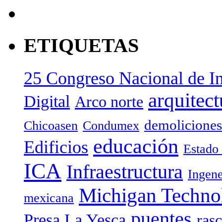
ETIQUETAS
25 Congreso Nacional de In
arquitect
Digital
Arco norte
demoliciones
Chicoasen
Condumex
educación
Edificios
Estado
ICA
Infraestructura
Ingene
Michigan Technol
mexicana
puentes
Presa La Yesca
rasc