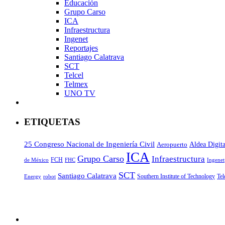
Educación
Grupo Carso
ICA
Infraestructura
Ingenet
Reportajes
Santiago Calatrava
SCT
Telcel
Telmex
UNO TV
ETIQUETAS
25 Congreso Nacional de Ingeniería Civil
Aeropuerto
Aldea Digita
ICA
Grupo Carso
Infraestructura
FCH
de México
FHC
Ingenet
SCT
Santiago Calatrava
Southern Institute of Technology
Tel
Energy
robot