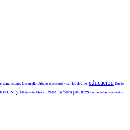
educación
Edificios
demoliciones
Desarrollo Urbano
x
distribuidor vial
Estado
iversity
puentes
Presa La Yesca
rascacielos
México
Michoacán
Renewable