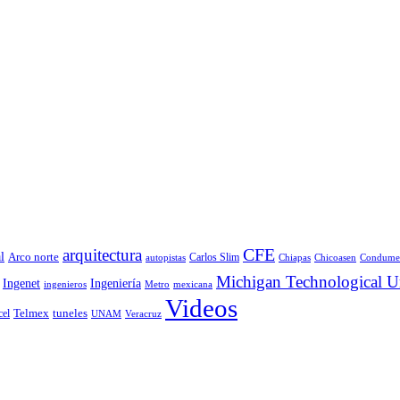
CFE
arquitectura
l
Arco norte
Carlos Slim
autopistas
Chiapas
Chicoasen
Condume
Michigan Technological Un
Ingenet
Ingeniería
ingenieros
Metro
mexicana
Videos
Telmex
tuneles
cel
UNAM
Veracruz