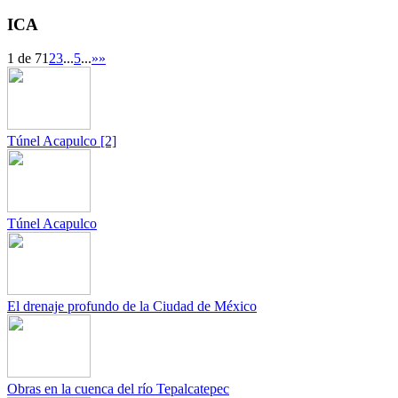
ICA
1 de 7
1
2
3
...
5
...
»
»
Túnel Acapulco [2]
Túnel Acapulco
El drenaje profundo de la Ciudad de México
Obras en la cuenca del río Tepalcatepec