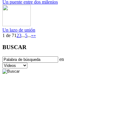
Un puente entre dos milenios
Un lazo de unión
1 de 7
1
2
3
...
5
...
»
»
BUSCAR
en