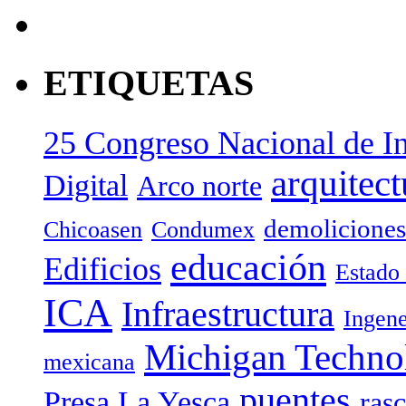
ETIQUETAS
25 Congreso Nacional de In
arquitect
Digital
Arco norte
demoliciones
Chicoasen
Condumex
educación
Edificios
Estado
ICA
Infraestructura
Ingene
Michigan Technol
mexicana
puentes
Presa La Yesca
rasc