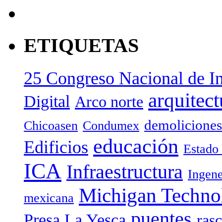
ETIQUETAS
25 Congreso Nacional de In
arquitect
Digital
Arco norte
demoliciones
Chicoasen
Condumex
educación
Edificios
Estado
ICA
Infraestructura
Ingene
Michigan Technol
mexicana
puentes
Presa La Yesca
rasc