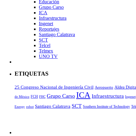
Educación
Grupo Carso
ICA
Infraestructura
Ingenet
Reportajes
Santiago Calatrava
SCT
Telcel
Telmex
UNO TV
ETIQUETAS
25 Congreso Nacional de Ingeniería Civil
Aeropuerto
Aldea Digita
ICA
Grupo Carso
Infraestructura
FCH
de México
FHC
Ingenet
SCT
Santiago Calatrava
Southern Institute of Technology
Tel
Energy
robot