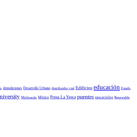
educación
Edificios
demoliciones
Desarrollo Urbano
x
distribuidor vial
Estado
iversity
puentes
Presa La Yesca
rascacielos
México
Michoacán
Renewable