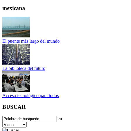
mexicana
El puente más largo del mundo
La biblioteca del futuro
Acceso tecnológico para todos
BUSCAR
en