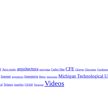
CFE
arquitectura
l
Arco norte
Carlos Slim
autopistas
Chiapas
Chicoasen
Condume
Michigan Technological Un
Ingenet
Ingeniería
ingenieros
Metro
mexicana
Videos
Telmex
tuneles
cel
UNAM
Veracruz