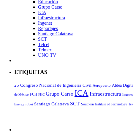
Educación
Grupo Carso
ICA
Infraestructura
Ingenet
Reportajes
Santiago Calatrava
SCT
Telcel
Telmex
UNO TV
ETIQUETAS
25 Congreso Nacional de Ingeniería Civil
Aeropuerto
Aldea Digita
ICA
Grupo Carso
Infraestructura
FCH
de México
FHC
Ingenet
SCT
Santiago Calatrava
Southern Institute of Technology
Tel
Energy
robot