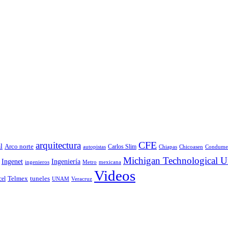
CFE
arquitectura
l
Arco norte
Carlos Slim
autopistas
Chiapas
Chicoasen
Condume
Michigan Technological Un
Ingenet
Ingeniería
ingenieros
Metro
mexicana
Videos
Telmex
tuneles
cel
UNAM
Veracruz