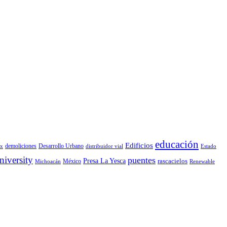
educación
Edificios
demoliciones
Desarrollo Urbano
x
distribuidor vial
Estado
iversity
puentes
Presa La Yesca
rascacielos
México
Michoacán
Renewable