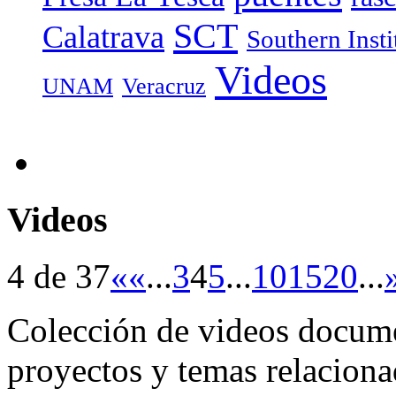
SCT
Calatrava
Southern Inst
Videos
UNAM
Veracruz
Videos
4 de 37
«
«
...
3
4
5
...
10
15
20
...
Colección de videos docume
proyectos y temas relaciona