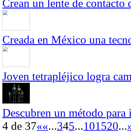
Crean un lente de contacto q
Creada en México una tecnol
Joven tetrapléjico logra cam
Descubren un método para ide
4 de 37
«
«
...
3
4
5
...
10
15
20
...