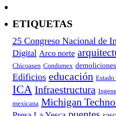
ETIQUETAS
25 Congreso Nacional de In
arquitect
Digital
Arco norte
demoliciones
Chicoasen
Condumex
educación
Edificios
Estado
ICA
Infraestructura
Ingene
Michigan Technol
mexicana
puentes
Presa La Yesca
rasc